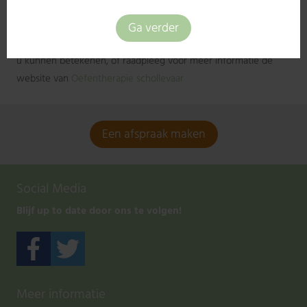
Aanvullende informatie
Neem vrijblijvend contact met ons op om te kijken wat wij voor
u kunnen betekenen, of raadpleeg voor meer informatie de
website van
Oefentherapie schollevaar
Een afspraak maken
Social Media
Blijf up to date door ons te volgen!
Meer informatie