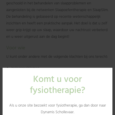
geschoold in het behandelen van slaapproblemen en
aangesloten bij de netwerken Slaapoefentherapie en SlaapSlim.
De behandeling is gebaseerd op recente wetenschappelijk
inzichten en heeft een praktische aanpak. Het doel is dat u zelf
weer grip krijgt op uw slaap, waardoor uw nachtrust verbeterd
en u weer uitgerust aan de dag begint!
Voor wie
U kunt onder andere met de volgende klachten bij ons terecht:
Inslaapproblemen
Doorslaapproblemen
Te vroeg wakker worden
Verstoord slaap-waakritme
(Ernstige) vermoeidheid overdag
Nachtelijk piekeren, stress of spanningen
Slaapproblemen in samenhang met (chronische) pijn.