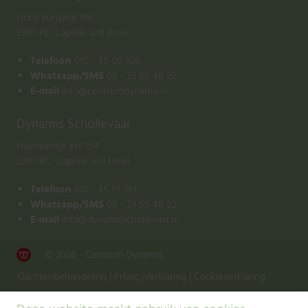
Floris Burgwal 194
2907 PL Capelle a/d IJssel
Telefoon
010 - 45 00 306
Whatsapp/SMS
06 - 23 55 48 22
E-mail
info@centrumdynamis.nl
Dynamis Schollevaar
Filomeentje erf 154
2907 BC Capelle a/d IJssel
Telefoon
010 - 45 15 361
Whatsapp/SMS
06 - 23 55 48 22
E-mail
info@dynamisschollevaar.nl
© 2026 - Centrum Dynamis
Klachtenbehandeling
|
Privacyverklaring
|
Cookieverklaring