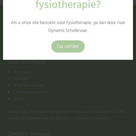
Social Media
Blijf up to date door ons te volgen!
Meer informatie
Therapieën
Tarieven
Afspraak maken
Centrum Dynamis
Team
Indien u bij verhindering tenminste 48 uur van tevoren afzegt,
wordt de gereserveerde tijd niet in rekening gebracht.
Centrum Dynamis