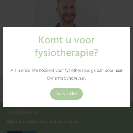
Michel Pape
Neem contact op
Social Media
Blijf up to date door ons te volgen!