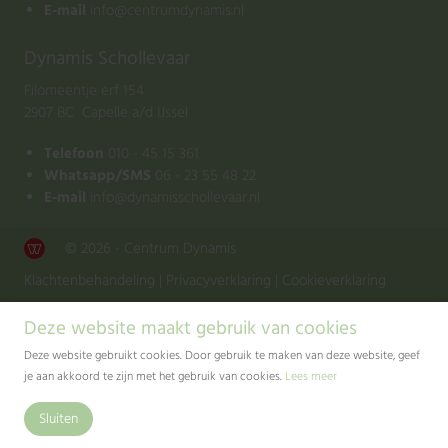
E-mail
info@centrumdynamis.nl
Dynamis Schollevaar
Filomeentje erf 154
2907 BC Capelle a/d IJssel
Telefoon
010 - 45 15 361
Whatsapp/SMS
06 - 23 55 48 22
E-mail
info@dynamisschollevaar.nl
© 2026 - Centrum Dynamis
Klachtenbehandeling
|
Privacyverklaring
|
Cookieverklaring
Deze website maakt gebruik van cookies
Deze website gebruikt cookies. Door gebruik te maken van deze website, geef
je aan akkoord te zijn met het gebruik van cookies.
Lees meer
Sluiten